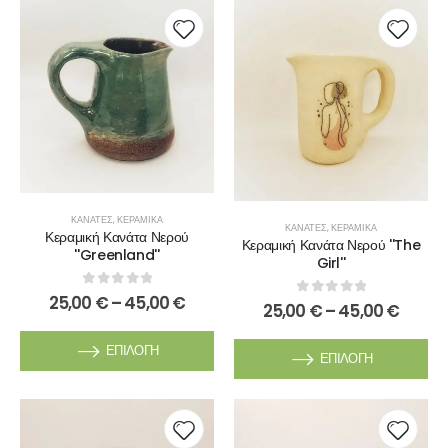
ΚΑΝΆΤΕΣ
,
ΚΕΡΑΜΙΚΆ
ΚΑΝΆΤΕΣ
,
ΚΕΡΑΜΙΚΆ
Κεραμική Κανάτα Νερού
Κεραμική Κανάτα Νερού ''The
''Greenland''
Girl''
0
out of 5
25,00
€
–
45,00
€
0
out of 5
25,00
€
–
45,00
€
ΕΠΙΛΟΓΉ
ΕΠΙΛΟΓΉ