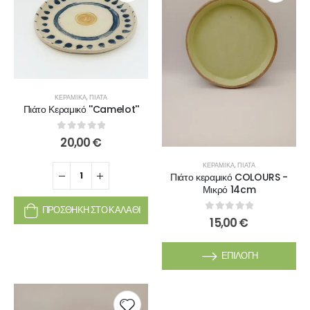
ΚΕΡΑΜΙΚΆ
,
ΠΙΆΤΑ
Πιάτο Κεραμικό ''Camelot''
0
out of 5
20,00
€
ΚΕΡΑΜΙΚΆ
,
ΠΙΆΤΑ
Πιάτο κεραμικό COLOURS -
Μικρό 14cm
ΠΡΟΣΘΉΚΗ ΣΤΟ ΚΑΛΆΘΙ
0
out of 5
15,00
€
ΕΠΙΛΟΓΉ