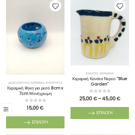
ΚΑΝΆΤΕΣ
,
ΚΕΡΑΜΙΚΆ
Κεραμική Κανάτα Νερού ''Blue
ΔΙΑΚΟΣΜΗΤΙΚΆ
,
ΚΕΡΑΜΙΚΆ
,
ΚΗΡΟΠΉΓΙΑ
Garden''
Κεραμική θήκη για ρεσό 8cm x
7cm Μονόχρωμη
0
out of 5
25,00
€
–
45,00
€
0
out of 5
15,00
€
ΕΠΙΛΟΓΉ
ΕΠΙΛΟΓΉ