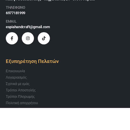
ΤΗΛΕΦΩΝΟ
6977181999
EMAIL
espiahandcraft@gmail.com
Εξυπηρέτηση Πελατών
Επικοινωνία
Λογαριασμός
Σχετικά με εμάς
Τρόποι Αποστολής
Τρόποι Πληρωμής
Πολιτική απορρήτου
Όροι χρήσης
Πολιτική επιστροφών και ακύρωσης
ΩΡΑΡΙΟ ΛΕΙΤΟΥΡΓΙΑΣ: