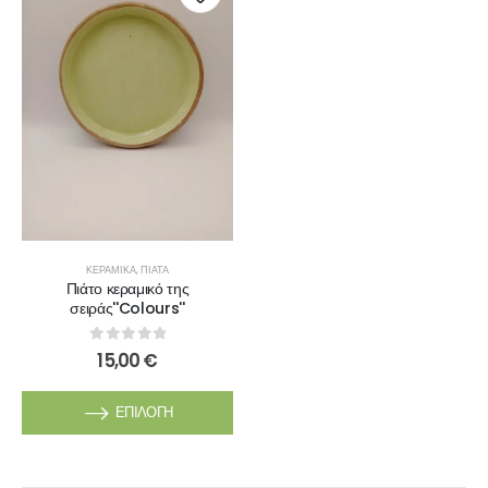
ΚΕΡΑΜΙΚΆ
,
ΠΙΆΤΑ
Πιάτο κεραμικό της
σειράς''Colours''
0
out of 5
15,00
€
ΕΠΙΛΟΓΉ