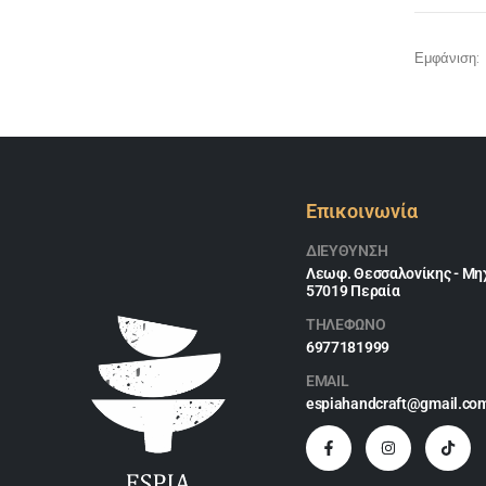
Εμφάνιση:
Επικοινωνία
ΔΙΕΎΘΥΝΣΗ
Λεωφ. Θεσσαλονίκης - Μηχ
57019 Περαία
ΤΗΛΕΦΩΝΟ
6977181999
EMAIL
espiahandcraft@gmail.co