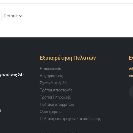
Εξυπηρέτηση Πελατών
Ε
Επικοινωνία
Λά
ανιώνας 24 -
Λογαριασμός
εκ
Σχετικά με εμάς
Τρόποι Αποστολής
Τρόποι Πληρωμής
Πολιτική απορρήτου
m
Όροι χρήσης
Πολιτική επιστροφών και ακύρωσης