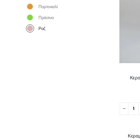
Πορτοκαλί
Πράσινο
Ροζ
Κερα
Κεραμ