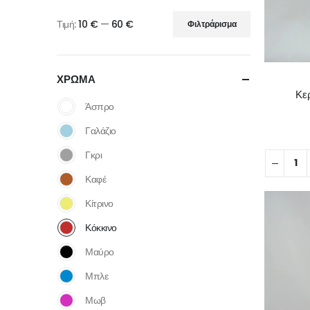
Τιμή:
10 €
—
60 €
Φιλτράρισμα
ΧΡΩΜΑ
Κερ
Άσπρο
Γαλάζιο
Γκρι
Καφέ
Κίτρινο
Κόκκινο
Μαύρο
Μπλε
Μωβ