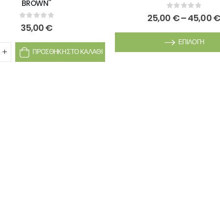
BROWN''
0
out of 5
25,00
€
–
45,00
€
0
out of 5
35,00
€
ΕΠΙΛΟΓΉ
ΠΡΟΣΘΉΚΗ ΣΤΟ ΚΑΛΆΘΙ