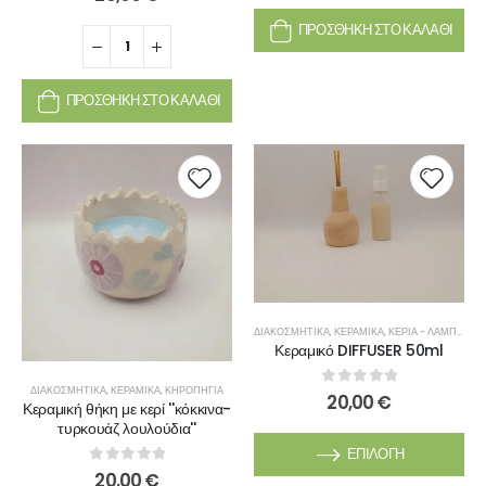
ΠΡΟΣΘΉΚΗ ΣΤΟ ΚΑΛΆΘΙ
ΠΡΟΣΘΉΚΗ ΣΤΟ ΚΑΛΆΘΙ
ΔΙΑΚΟΣΜΗΤΙΚΆ
,
ΚΕΡΑΜΙΚΆ
,
ΚΕΡΙΆ - ΛΑΜΠΆΔΕΣ
Κεραμικό DIFFUSER 50ml
ΔΙΑΚΟΣΜΗΤΙΚΆ
,
ΚΕΡΑΜΙΚΆ
,
ΚΗΡΟΠΉΓΙΑ
0
out of 5
20,00
€
Κεραμική θήκη με κερί ''κόκκινα-
τυρκουάζ λουλούδια''
ΕΠΙΛΟΓΉ
0
out of 5
20,00
€