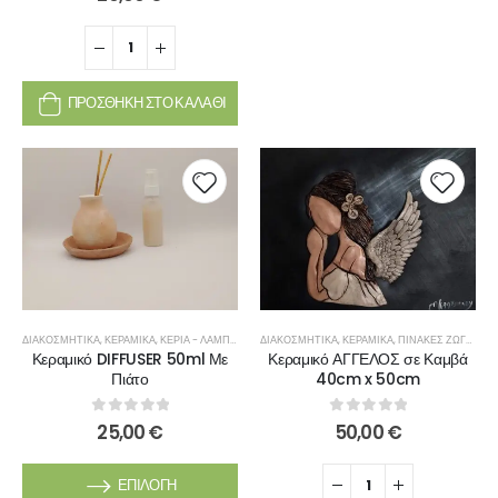
ΠΡΟΣΘΉΚΗ ΣΤΟ ΚΑΛΆΘΙ
ΔΙΑΚΟΣΜΗΤΙΚΆ
,
ΚΕΡΑΜΙΚΆ
,
ΚΕΡΙΆ - ΛΑΜΠΆΔΕΣ
ΔΙΑΚΟΣΜΗΤΙΚΆ
,
ΚΕΡΑΜΙΚΆ
,
ΠΊΝΑΚΕΣ ΖΩΓΡΑΦΙΚΉΣ
Κεραμικό DIFFUSER 50ml Με
Κεραμικό ΑΓΓΕΛΟΣ σε Καμβά
Πιάτο
40cm x 50cm
0
out of 5
0
out of 5
25,00
€
50,00
€
ΕΠΙΛΟΓΉ