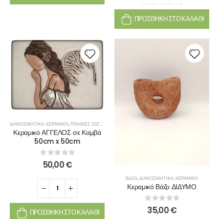
ΠΡΟΣΘΉΚΗ ΣΤΟ ΚΑΛΆΘΙ
ΔΙΑΚΟΣΜΗΤΙΚΆ
,
ΚΕΡΑΜΙΚΆ
,
ΠΊΝΑΚΕΣ ΖΩΓΡΑΦΙΚΉΣ
Κεραμικό ΑΓΓΕΛΟΣ σε Καμβά
50cm x 50cm
0
out of 5
50,00
€
ΒΆΖΑ
,
ΔΙΑΚΟΣΜΗΤΙΚΆ
,
ΚΕΡΑΜΙΚΆ
Κεραμικό Βάζο ΔΙΔΥΜΟ
0
out of 5
35,00
€
ΠΡΟΣΘΉΚΗ ΣΤΟ ΚΑΛΆΘΙ