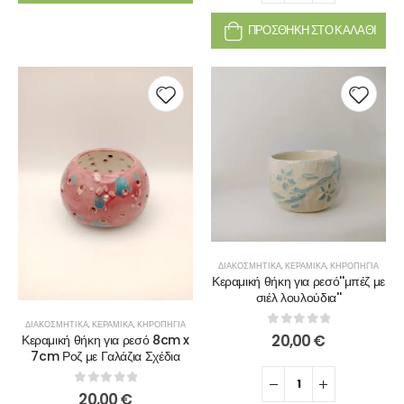
ΠΡΟΣΘΉΚΗ ΣΤΟ ΚΑΛΆΘΙ
ΔΙΑΚΟΣΜΗΤΙΚΆ
,
ΚΕΡΑΜΙΚΆ
,
ΚΗΡΟΠΉΓΙΑ
Κεραμική θήκη για ρεσό''μπέζ με
σιέλ λουλούδια''
ΔΙΑΚΟΣΜΗΤΙΚΆ
,
ΚΕΡΑΜΙΚΆ
,
ΚΗΡΟΠΉΓΙΑ
0
out of 5
20,00
€
Κεραμική θήκη για ρεσό 8cm x
7cm Ροζ με Γαλάζια Σχέδια
0
out of 5
20,00
€