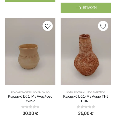
ΕΠΙΛΟΓΉ
ΒΆΖΑ
,
ΔΙΑΚΟΣΜΗΤΙΚΆ
,
ΚΕΡΑΜΙΚΆ
ΒΆΖΑ
,
ΔΙΑΚΟΣΜΗΤΙΚΆ
,
ΚΕΡΑΜΙΚΆ
Κεραμικό Βάζο Με Ανάγλυφο
Κεραμικό Βάζο Με Λαιμό THE
Σχέδιο
DUNE
0
out of 5
0
out of 5
30,00
€
35,00
€