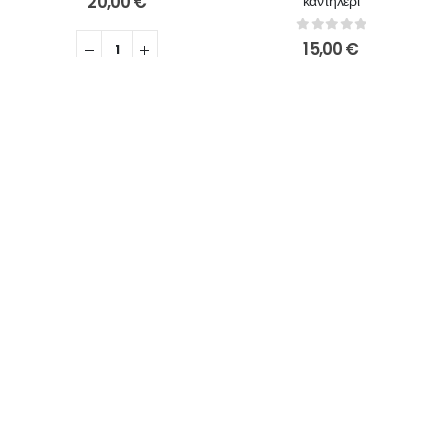
20,00
€
"καντηλέρι"
0
out of 5
15,00
€
ΠΡΟΣΘΉΚΗ ΣΤΟ ΚΑΛΆΘΙ
ΠΡΟΣΘΉΚΗ ΣΤΟ ΚΑΛΆΘΙ
ΔΙΑΚΟΣΜΗΤΙΚΆ
,
ΚΕΡΑΜΙΚΆ
,
ΚΟΎΠΕΣ
,
ΠΟΤΉΡΙΑ
,
ΣΕΤ ΚΑΡΆΦΑ ΜΕ ΠΟΤΉΡΙΑ
Κεραμικό Ποτήρι Lemon