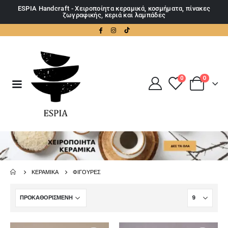
ESPIA Handcraft - Χειροποίητα κεραμικά, κοσμήματα, πίνακες
ζωγραφικής, κεριά και λαμπάδες
0
0
ΚΕΡΑΜΙΚΆ
ΦΙΓΟΎΡΕΣ