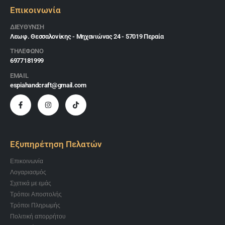
Επικοινωνία
ΔΙΕΎΘΥΝΣΗ
Λεωφ. Θεσσαλονίκης - Μηχανιώνας 24 - 57019 Περαία
ΤΗΛΕΦΩΝΟ
6977181999
EMAIL
espiahandcraft@gmail.com
Εξυπηρέτηση Πελατών
Επικοινωνία
Λογαριασμός
Σχετικά με εμάς
Τρόποι Αποστολής
Τρόποι Πληρωμής
Πολιτική απορρήτου