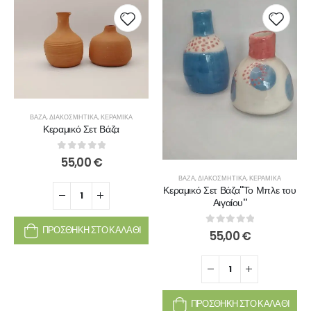
ΒΆΖΑ
,
ΔΙΑΚΟΣΜΗΤΙΚΆ
,
ΚΕΡΑΜΙΚΆ
Κεραμικό Σετ Βάζα
0
out of 5
55,00
€
ΒΆΖΑ
,
ΔΙΑΚΟΣΜΗΤΙΚΆ
,
ΚΕΡΑΜΙΚΆ
Κεραμικό Σετ Βάζα''Το Μπλε του
Αιγαίου''
ΠΡΟΣΘΉΚΗ ΣΤΟ ΚΑΛΆΘΙ
0
out of 5
55,00
€
ΠΡΟΣΘΉΚΗ ΣΤΟ ΚΑΛΆΘΙ