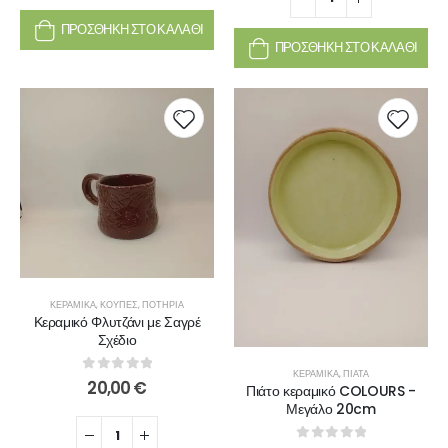
ΠΡΟΣΘΉΚΗ ΣΤΟ ΚΑΛΆΘΙ
ΠΡΟΣΘΉΚΗ ΣΤΟ ΚΑΛΆΘΙ
ΚΕΡΑΜΙΚΆ
,
ΚΟΎΠΕΣ
,
ΠΟΤΉΡΙΑ
Κεραμικό Φλυτζάνι με Σαγρέ
Σχέδιο
ΚΕΡΑΜΙΚΆ
,
ΠΙΆΤΑ
0
out of 5
20,00
€
Πιάτο κεραμικό COLOURS -
Μεγάλο 20cm