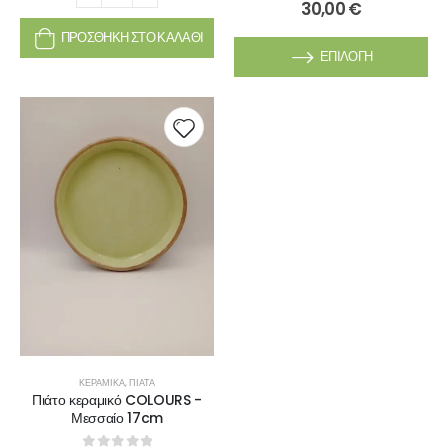
0
out of 5
30,00
€
ΠΡΟΣΘΉΚΗ ΣΤΟ ΚΑΛΆΘΙ
ΕΠΙΛΟΓΉ
ΚΕΡΑΜΙΚΆ
,
ΠΙΆΤΑ
Πιάτο κεραμικό COLOURS -
Μεσσαίο 17cm