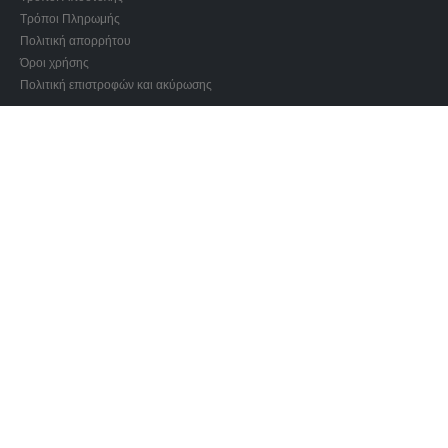
Τρόποι Πληρωμής
Πολιτική απορρήτου
Όροι χρήσης
Πολιτική επιστροφών και ακύρωσης
ΩΡΑΡΙΟ ΛΕΙΤΟΥΡΓΙΑΣ:
Δευτέρα 17:00 – 21:00
Τρίτη 17:00 – 21:00
Τετάρτη 10:00 – 14:00 και 17:00 – 21:00
Πέμπτη 17:00 – 21:00
Παρασκευή 10:00 – 14:00
Σάββατο 12:00 – 14:30
Εγγραφή Newsletter
Λάβετε όλα τα τελευταία νέα μας για event, προσφορές και εκπτώσεις.
Εγγραφείτε στο newsletter μας: