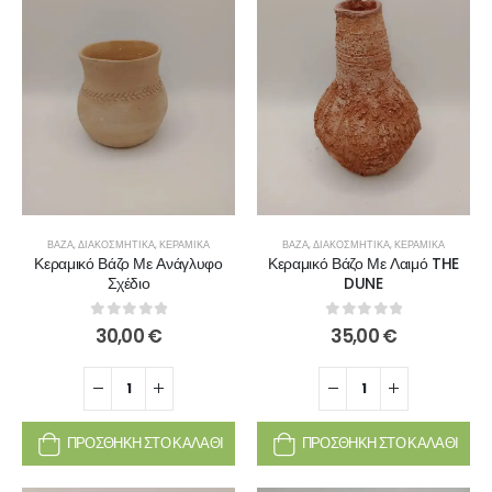
ΒΆΖΑ
,
ΔΙΑΚΟΣΜΗΤΙΚΆ
,
ΚΕΡΑΜΙΚΆ
ΒΆΖΑ
,
ΔΙΑΚΟΣΜΗΤΙΚΆ
,
ΚΕΡΑΜΙΚΆ
Κεραμικό Βάζο Με Ανάγλυφο
Κεραμικό Βάζο Με Λαιμό THE
Σχέδιο
DUNE
0
out of 5
0
out of 5
30,00
€
35,00
€
ΠΡΟΣΘΉΚΗ ΣΤΟ ΚΑΛΆΘΙ
ΠΡΟΣΘΉΚΗ ΣΤΟ ΚΑΛΆΘΙ