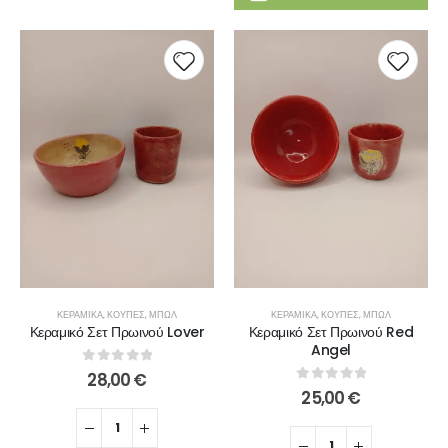
ΚΕΡΑΜΙΚΆ
,
ΚΟΎΠΕΣ
,
ΜΠΩΛ
ΚΕΡΑΜΙΚΆ
,
ΚΟΎΠΕΣ
,
ΜΠΩΛ
Κεραμικό Σετ Πρωινού Lover
Κεραμικό Σετ Πρωινού Red
Angel
0
out of 5
28,00
€
0
out of 5
25,00
€