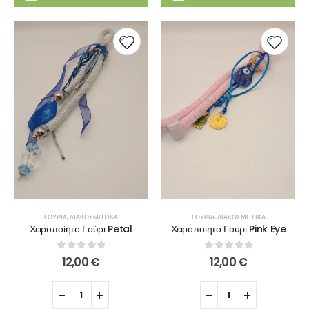
ΓΟΎΡΙΑ
,
ΔΙΑΚΟΣΜΗΤΙΚΆ
ΓΟΎΡΙΑ
,
ΔΙΑΚΟΣΜΗΤΙΚΆ
Χειροποίητο Γούρι Petal
Χειροποίητο Γούρι Pink Eye
0
out of 5
0
out of 5
12,00
€
12,00
€