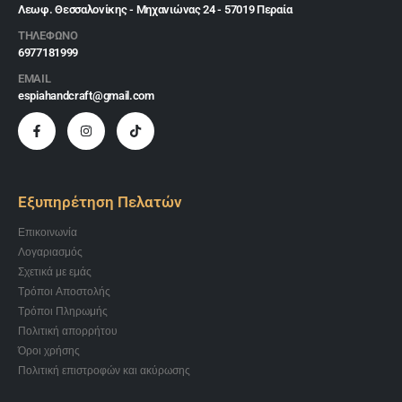
Λεωφ. Θεσσαλονίκης - Μηχανιώνας 24 - 57019 Περαία
ΤΗΛΕΦΩΝΟ
6977181999
EMAIL
espiahandcraft@gmail.com
Εξυπηρέτηση Πελατών
Επικοινωνία
Λογαριασμός
Σχετικά με εμάς
Τρόποι Αποστολής
Τρόποι Πληρωμής
Πολιτική απορρήτου
Όροι χρήσης
Πολιτική επιστροφών και ακύρωσης