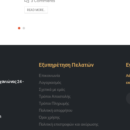
3 Comments
READ MORE...
Εξυπηρέτηση Πελατών
Ε
Επικοινωνία
Λά
ανιώνας 24 -
Λογαριασμός
εκ
Σχετικά με εμάς
Τρόποι Αποστολής
Τρόποι Πληρωμής
Πολιτική απορρήτου
m
Όροι χρήσης
Πολιτική επιστροφών και ακύρωσης