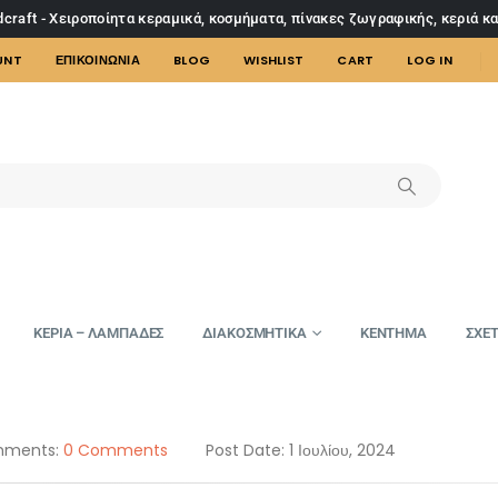
craft - Χειροποίητα κεραμικά, κοσμήματα, πίνακες ζωγραφικής, κεριά κ
UNT
ΕΠΙΚΟΙΝΩΝΙΑ
BLOG
WISHLIST
CART
LOG IN
ΚΕΡΙΑ – ΛΑΜΠΑΔΕΣ
ΔΙΑΚΟΣΜΗΤΙΚΑ
ΚΕΝΤΗΜΑ
ΣΧΕΤ
ments:
0 Comments
Post Date:
1 Ιουλίου, 2024