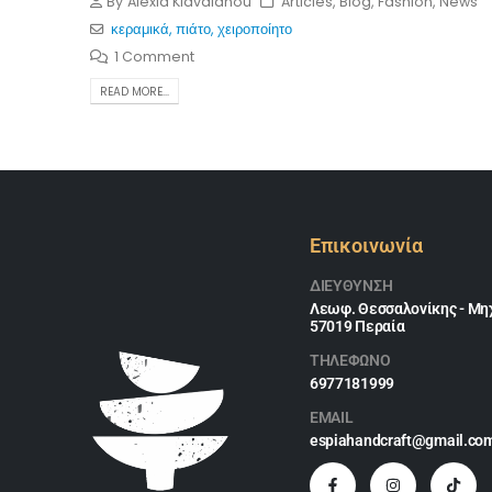
By
Alexia Klavdianou
Articles
,
Blog
,
Fashion
,
News
κεραμικά
,
πιάτο
,
χειροποίητο
1 Comment
READ MORE...
Επικοινωνία
ΔΙΕΎΘΥΝΣΗ
Λεωφ. Θεσσαλονίκης - Μηχ
57019 Περαία
ΤΗΛΕΦΩΝΟ
6977181999
EMAIL
espiahandcraft@gmail.co