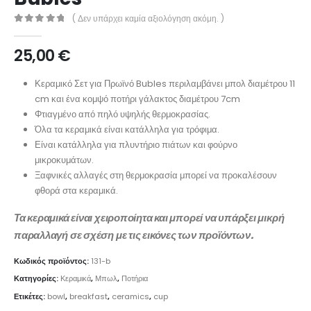
( Δεν υπάρχει καμία αξιολόγηση ακόμη. )
0
out of 5
25,00
€
Κεραμικό Σετ για Πρωϊνό Bubles περιλαμβάνει μπολ διαμέτρου 11
cm και ένα κομψό ποτήρι γάλακτος διαμέτρου 7cm
Φτιαγμένο από πηλό υψηλής θερμοκρασίας.
Όλα τα κεραμικά είναι κατάλληλα για τρόφιμα.
Είναι κατάλληλα για πλυντήριο πιάτων και φούρνο
μικροκυμάτων.
Ξαφνικές αλλαγές στη θερμοκρασία μπορεί να προκαλέσουν
φθορά στα κεραμικά.
Τα κεραμικά είναι χειροποίητα και μπορεί να υπάρξει μικρή
παραλλαγή σε σχέση με τις εικόνες των προϊόντων.
Κωδικός προϊόντος:
131-b
Κατηγορίες:
Κεραμικά
,
Μπωλ
,
Ποτήρια
Ετικέτες:
bowl
,
breakfast
,
ceramics
,
cup