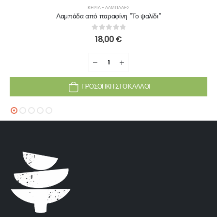
ΚΕΡΙΆ - ΛΑΜΠΆΔΕΣ
Λαμπάδα από παραφίνη ''Το ψαλίδι''
0
out of 5
18,00
€
ΠΡΟΣΘΉΚΗ ΣΤΟ ΚΑΛΆΘΙ