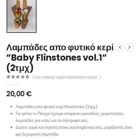
Λαμπάδες απο φυτικό κερί
”Baby Flinstones vol.1”
(2τμχ)
( Δεν υπάρχει καμία αξιολόγηση ακόμη. )
0
out of 5
20,00
€
Λαμπάδες απο φυτικό κερί Flinstones (2τμχ)
Για φέτος το Πάσχα έχουμε ετοιμάσει μοναδικές χειροποίητες
λαμπάδες για εσάς και το σύντροφό σας.
Δώστε χαρά και αγάπη στους αγαπημένους σας, χαρίζοντάς τους
μια ξεχωριστή λαμπάδα