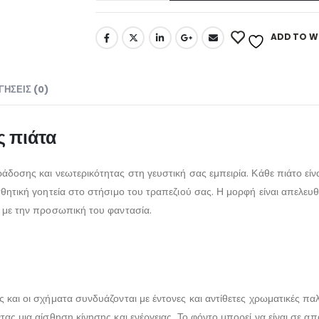
ADD TO WI
ΓΉΣΕΙΣ (0)
ς πιάτα
ράδοσης και νεωτερικότητας στη γευστική σας εμπειρία. Κάθε πιάτο ε
σθητική γοητεία στο στήσιμο του τραπεζιού σας. Η μορφή είναι απελε
α με την προσωπική του φαντασία.
και οι σχήματα συνδυάζονται με έντονες και αντίθετες χρωματικές παλέ
ας μια αίσθηση κίνησης και ενέργειας. Το φόντο μπορεί να είναι σε α