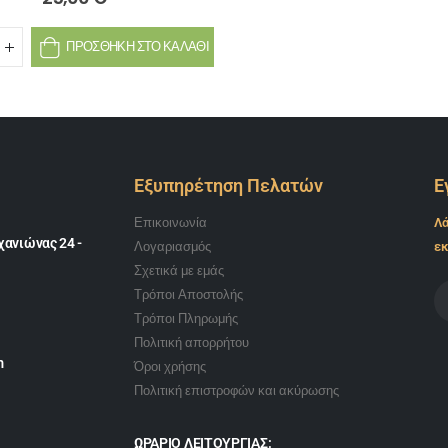
ΠΡΟΣΘΉΚΗ ΣΤΟ ΚΑΛΆΘΙ
Εξυπηρέτηση Πελατών
Ε
Επικοινωνία
Λά
ανιώνας 24 -
Λογαριασμός
εκ
Σχετικά με εμάς
Τρόποι Αποστολής
Τρόποι Πληρωμής
Πολιτική απορρήτου
m
Όροι χρήσης
Πολιτική επιστροφών και ακύρωσης
ΩΡΑΡΙΟ ΛΕΙΤΟΥΡΓΙΑΣ: