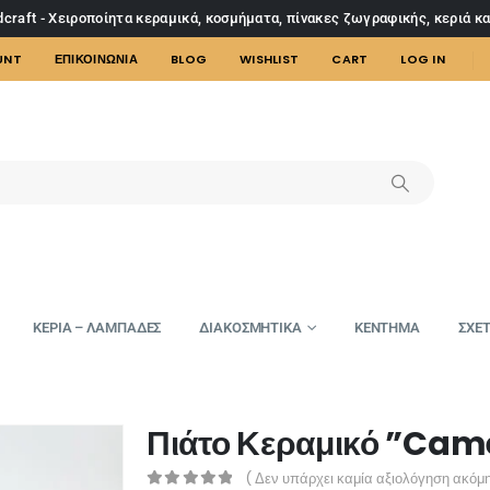
craft - Χειροποίητα κεραμικά, κοσμήματα, πίνακες ζωγραφικής, κεριά κ
UNT
ΕΠΙΚΟΙΝΩΝΙΑ
BLOG
WISHLIST
CART
LOG IN
ΚΕΡΙΑ – ΛΑΜΠΑΔΕΣ
ΔΙΑΚΟΣΜΗΤΙΚΑ
ΚΕΝΤΗΜΑ
ΣΧΕΤ
Πιάτο Κεραμικό ”Cam
( Δεν υπάρχει καμία αξιολόγηση ακόμη