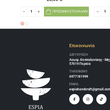
ΠΡΟΣΘΉΚΗ ΣΤΟ ΚΑΛΆΘΙ
Επικοινωνία
ΔΙΕΎΘΥΝΣΗ
Λεωφ. Θεσσαλονίκης - Μηχ
57019 Περαία
ΤΗΛΕΦΩΝΟ
6977181999
EMAIL
espiahandcraft@gmail.co