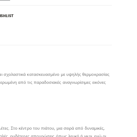
SHLIST
ίναι σχολαστικά κατασκευασμένο με υψηλής θερμοκρασίας
υθερωμένη από τις παραδοσιακές αναγνωρίσιμες εικόνες
τες. Στο κέντρο του πιάτου, μια σειρά από δυναμικές,
παλές, ουδέτερες αποχρώσεις όπως λευκό ή γκρι, ενώ οι