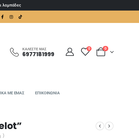
αι λαμπάδες
0
0
ΚΑΛΈΣΤΕ ΜΑΣ
6977181999
ΙΚΑ ΜΕ ΕΜΑΣ
ΕΠΙΚΟΙΝΩΝΙΑ
elot”
. )