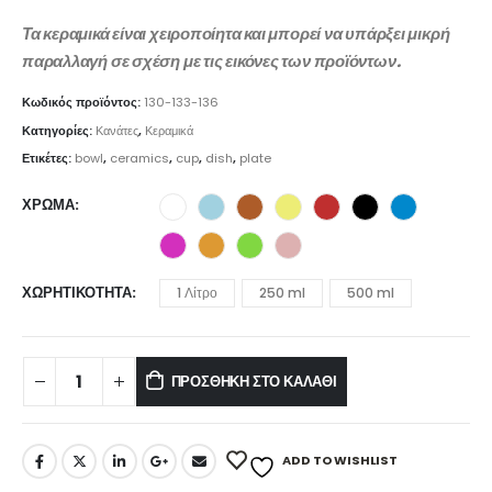
Τα κεραμικά είναι χειροποίητα και μπορεί να υπάρξει μικρή
παραλλαγή σε σχέση με τις εικόνες των προϊόντων.
Κωδικός προϊόντος:
130-133-136
Κατηγορίες:
Κανάτες
,
Κεραμικά
Ετικέτες:
bowl
,
ceramics
,
cup
,
dish
,
plate
ΧΡΏΜΑ
ΧΩΡΗΤΙΚΌΤΗΤΑ
1 Λίτρο
250 ml
500 ml
ΠΡΟΣΘΉΚΗ ΣΤΟ ΚΑΛΆΘΙ
ADD TO WISHLIST