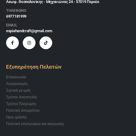
Λεωφ. Θεσσαλονίκης - Μηχανιώνας 24 - 57019 Περαία
ΤΗΛΕΦΩΝΟ
6977181999
EMAIL
espiahandcraft@gmail.com
Εξυπηρέτηση Πελατών
Επικοινωνία
Λογαριασμός
Σχετικά με εμάς
Τρόποι Αποστολής
Τρόποι Πληρωμής
Πολιτική απορρήτου
Όροι χρήσης
Πολιτική επιστροφών και ακύρωσης