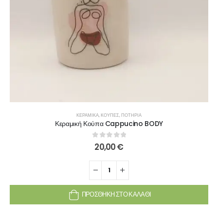
ΚΕΡΑΜΙΚΆ
,
ΚΟΎΠΕΣ
,
ΠΟΤΉΡΙΑ
Κεραμική Κούπα Cappucino BODY
0
out of 5
20,00
€
ΠΡΟΣΘΉΚΗ ΣΤΟ ΚΑΛΆΘΙ