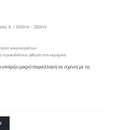
γέθη, 1L – 500ml – 250ml
.
.
φούρνο μικροκυμάτων.
να προκαλέσουν φθορά στα κεραμικά.
να υπάρξει μικρή παραλλαγή σε σχέση με τις
Ι