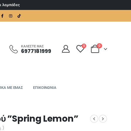
αι λαμπάδες
0
0
ΚΑΛΈΣΤΕ ΜΑΣ
6977181999
ΙΚΑ ΜΕ ΕΜΑΣ
ΕΠΙΚΟΙΝΩΝΙΑ
ού ”Spring Lemon”
. )