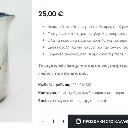
0
out of 5
25,00
€
Κεραμικές κανάτες νερού διαθέσιμες σε 3 με
Φτιαγμένες από πηλό υψηλής θερμοκρασίας
Όλα τα κεραμικά είναι κατάλληλα για τρόφιμα
Είναι κατάλληλα για πλυντήριο πιάτων και 
Ξαφνικές αλλαγές στη θερμοκρασία μπορεί 
Τα κεραμικά είναι χειροποίητα και μπορεί 
εικόνες των προϊόντων.
Κωδικός προϊόντος:
133-136-138
Κατηγορίες:
Κανάτες
,
Κεραμικά
,
Σετ καράφα με ποτήρια
Ετικέτες:
bowl
,
ceramics
,
cup
,
dish
,
plate
ΠΡΟΣΘΉΚΗ ΣΤΟ ΚΑΛΆΘ