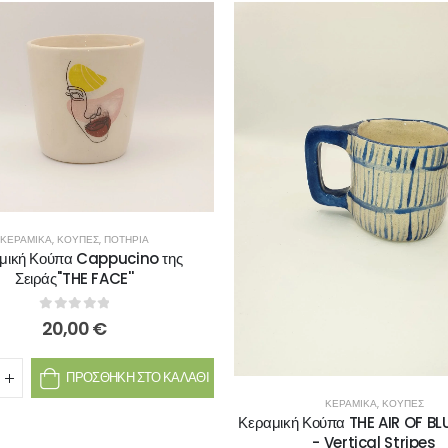
ΚΕΡΑΜΙΚΆ
,
ΚΟΎΠΕΣ
,
ΠΟΤΉΡΙΑ
μική Κούπα Cappucino της
Σειράς''THE FACE''
0
out of 5
20,00
€
ΠΡΟΣΘΉΚΗ ΣΤΟ ΚΑΛΆΘΙ
ΚΕΡΑΜΙΚΆ
,
ΚΟΎΠΕΣ
Κεραμική Κούπα THE AIR OF B
- Vertical Stripes