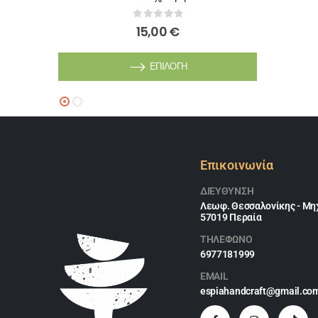
0
out of 5
15,00
€
ΕΠΙΛΟΓΉ
Επικοινωνία
ΔΙΕΎΘΥΝΣΗ
Λεωφ. Θεσσαλονίκης - Μηχ
57019 Περαία
ΤΗΛΕΦΩΝΟ
6977181999
EMAIL
espiahandcraft@gmail.co