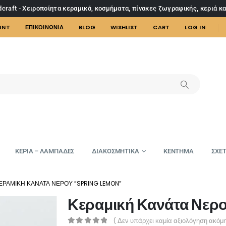
craft - Χειροποίητα κεραμικά, κοσμήματα, πίνακες ζωγραφικής, κεριά κ
UNT
ΕΠΙΚΟΙΝΩΝΙΑ
BLOG
WISHLIST
CART
LOG IN
ΚΕΡΙΑ – ΛΑΜΠΑΔΕΣ
ΔΙΑΚΟΣΜΗΤΙΚΑ
ΚΕΝΤΗΜΑ
ΣΧΕΤ
ΕΡΑΜΙΚΉ ΚΑΝΆΤΑ ΝΕΡΟΎ ”SPRING LEMON”
Κεραμική Κανάτα Νερ
( Δεν υπάρχει καμία αξιολόγηση ακόμη