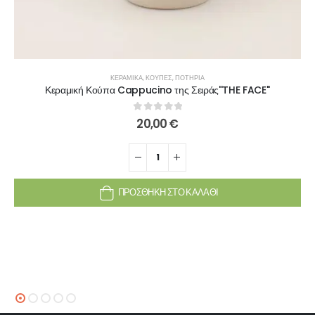
ΚΕΡΑΜΙΚΆ
,
ΚΟΎΠΕΣ
,
ΠΟΤΉΡΙΑ
Κεραμική Κούπα Cappucino της Σειράς''THE FACE''
0
out of 5
20,00
€
ΠΡΟΣΘΉΚΗ ΣΤΟ ΚΑΛΆΘΙ