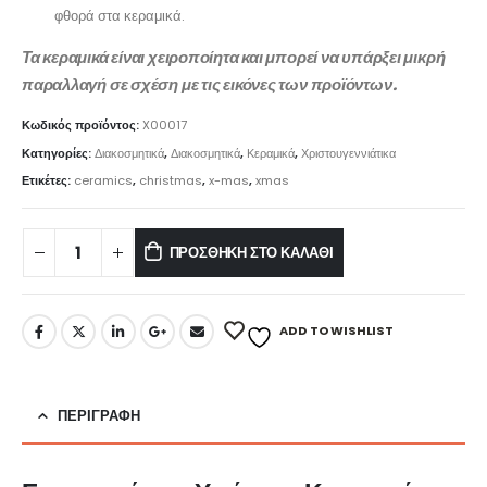
φθορά στα κεραμικά.
Τα κεραμικά είναι χειροποίητα και μπορεί να υπάρξει μικρή
παραλλαγή σε σχέση με τις εικόνες των προϊόντων.
Κωδικός προϊόντος:
X00017
Κατηγορίες:
Διακοσμητικά
,
Διακοσμητικά
,
Κεραμικά
,
Χριστουγεννιάτικα
Ετικέτες:
ceramics
,
christmas
,
x-mas
,
xmas
ΠΡΟΣΘΉΚΗ ΣΤΟ ΚΑΛΆΘΙ
ADD TO WISHLIST
ΠΕΡΙΓΡΑΦΉ