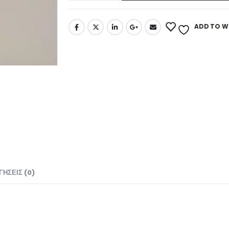
ADD TO WI
ΓΉΣΕΙΣ (0)