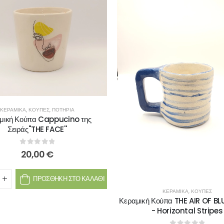
ΚΕΡΑΜΙΚΆ
,
ΚΟΎΠΕΣ
,
ΠΟΤΉΡΙΑ
μική Κούπα Cappucino της
Σειράς''THE FACE''
0
out of 5
20,00
€
ΠΡΟΣΘΉΚΗ ΣΤΟ ΚΑΛΆΘΙ
ΚΕΡΑΜΙΚΆ
,
ΚΟΎΠΕΣ
Κεραμική Κούπα THE AIR OF B
- Horizontal Stripes