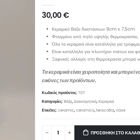
0
out of 5
30,00
€
Κεραμικό Βάζο διαστάσεων 9cm x 7,5cm
Φτιαγμένο από πηλό υψηλής θερμοκρασίας.
Όλα τα κεραμικά είναι κατάλληλα για τρόφιμα
Είναι κατάλληλα για πλυντήριο πιάτων και 
Ξαφνικές αλλαγές στη θερμοκρασία μπορεί 
Τα κεραμικά είναι χειροποίητα και μπορεί 
εικόνες των προϊόντων.
Κωδικός προϊόντος:
707
Κατηγορίες:
Βάζα
,
Διακοσμητικά
,
Κεραμικά
Ετικέτες:
ceramic
,
ceramics
,
teracotta
,
vase
ΠΡΟΣΘΉΚΗ ΣΤΟ ΚΑΛΆΘ