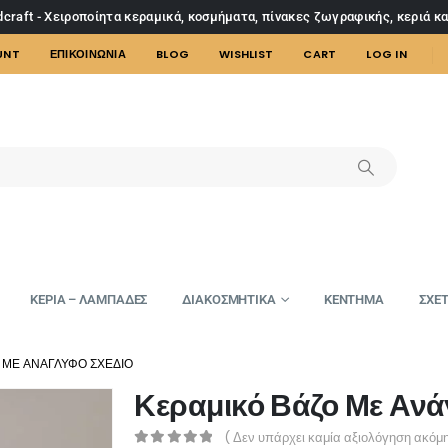
craft - Χειροποίητα κεραμικά, κοσμήματα, πίνακες ζωγραφικής, κεριά κ
UNT
ΕΠΙΚΟΙΝΩΝΙΑ
BLOG
WISHLIST
CART
LOG IN
ΚΕΡΙΑ – ΛΑΜΠΑΔΕΣ
ΔΙΑΚΟΣΜΗΤΙΚΑ
ΚΕΝΤΗΜΑ
ΣΧΕΤ
 ΜΕ ΑΝΆΓΛΥΦΟ ΣΧΈΔΙΟ
Κεραμικό Βάζο Με Ανά
( Δεν υπάρχει καμία αξιολόγηση ακόμη