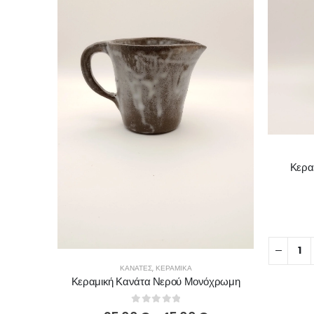
Κερα
ΚΑΝΆΤΕΣ
,
ΚΕΡΑΜΙΚΆ
Κεραμική Κανάτα Νερού Μονόχρωμη
0
out of 5