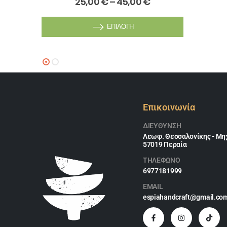
25,00
€
–
45,00
€
ΕΠΙΛΟΓΉ
Επικοινωνία
ΔΙΕΎΘΥΝΣΗ
Λεωφ. Θεσσαλονίκης - Μηχ
57019 Περαία
ΤΗΛΕΦΩΝΟ
6977181999
EMAIL
espiahandcraft@gmail.co